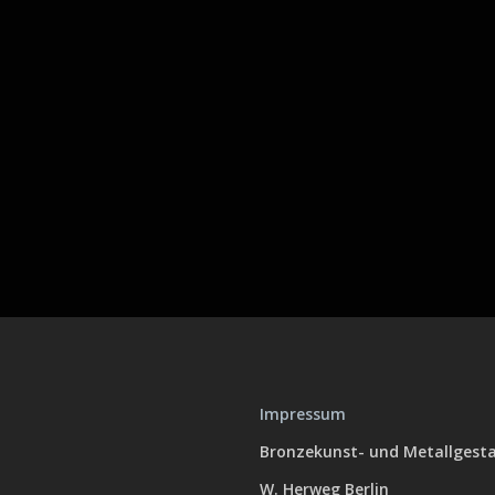
Impressum
Bronzekunst- und Metallgest
W. Herweg Berlin