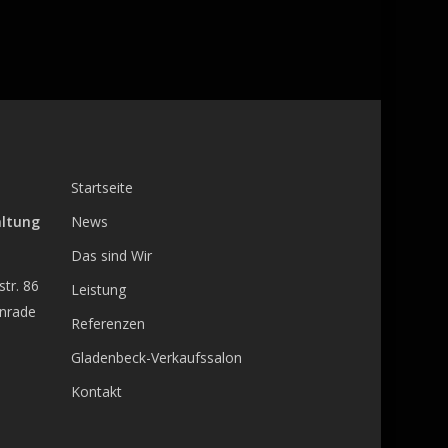
Startseite
altung
News
Das sind Wir
tr. 86
Leistung
enrade
Referenzen
Gladenbeck-Verkaufssalon
Kontakt