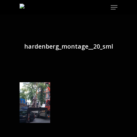
Menu
Skip
to
main
content
hardenberg_montage__20_sml