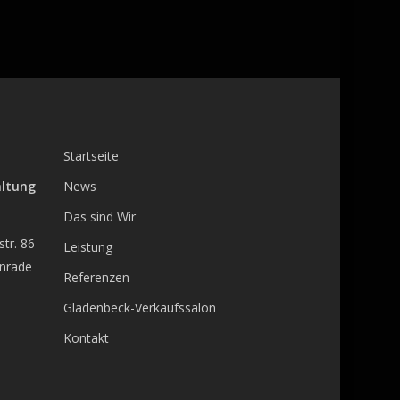
Startseite
altung
News
Das sind Wir
tr. 86
Leistung
enrade
Referenzen
Gladenbeck-Verkaufssalon
Kontakt