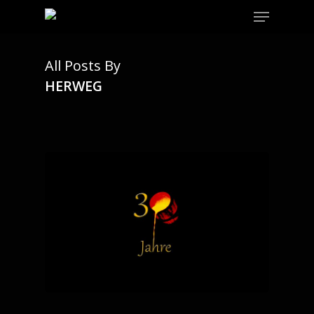
Menu
Skip
to
Close
main
Menu
content
All Posts By
HERWEG