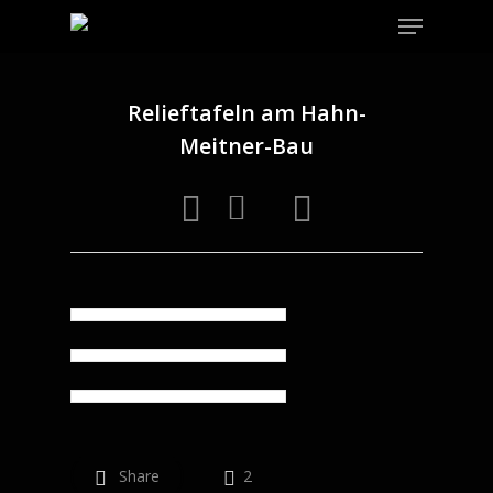
Menu
Skip
to
main
content
Relieftafeln am Hahn-
Meitner-Bau
Share
2