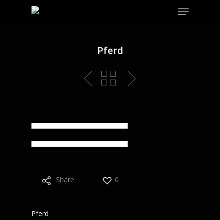
Menu
Skip
to
main
content
Pferd
Share
0
Pferd