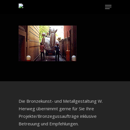
Menu
Skip
to
Close
main
Menu
content
Die Bronzekunst- und Metallgestaltung W.
Herweg übernimmt gerne für Sie Ihre
Projekte/Bronzegussaufträge inklusive
Betreuung und Empfehlungen.